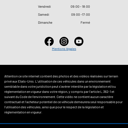
Vendredi
09
:
00 - 18
:
00
Samedi
09
:
00 -17
:
00
Dimanche
Fermé
Mentions légales
Attention ce site internet contient des photos et des vidéos réalisées sur terrain
privé aux Etats-Unis. L'utilisation de ces véhicules dans un environnement
semblable dans votre juridiction peut s'avérer interdite par la législation et/ou
réglementation en vigueur dans votre région, y compris par l'article L.362-1 et
suivant du Code de l'environnement. Cette vidéo ne contient aucun caractère
contractuel et l'acheteur potentiel de ce véhicule demeurera seul responsable pour
l'utilisation des véhicules, ainsi que pour le respect de la législation et
réglementation en vigueur.