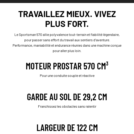
TRAVAILLEZ MIEUX. VIVEZ
PLUS FORT.
Le Sportsman 570 allie polyvalence tout-terrain et fiabilité légendaire,
pour passer sans effort du travail aux sentiers d’aventure.
Performance, maniabilité et endurance réunies dans une machine conçue
pour aller plus loin.
MOTEUR PROSTAR 570 CM³
Pour une conduite souple et réactive
GARDE AU SOL DE 29,2 CM
Franchissez les obstacles sans ralentir
LARGEUR DE 122 CM