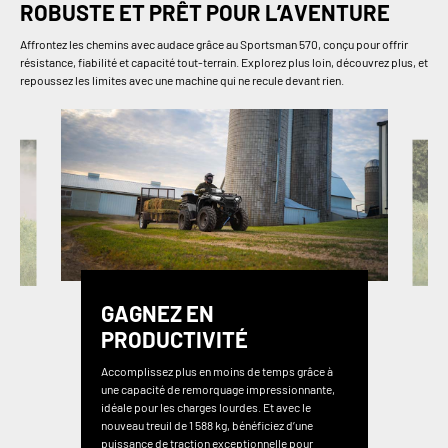
ROBUSTE ET PRÊT POUR L’AVENTURE
Affrontez les chemins avec audace grâce au Sportsman 570, conçu pour offrir
résistance, fiabilité et capacité tout-terrain. Explorez plus loin, découvrez plus, et
repoussez les limites avec une machine qui ne recule devant rien.
GAGNEZ EN
PRODUCTIVITÉ
Accomplissez plus en moins de temps grâce à
une capacité de remorquage impressionnante,
idéale pour les charges lourdes. Et avec le
nouveau treuil de 1 588 kg, bénéficiez d’une
puissance de traction exceptionnelle pour