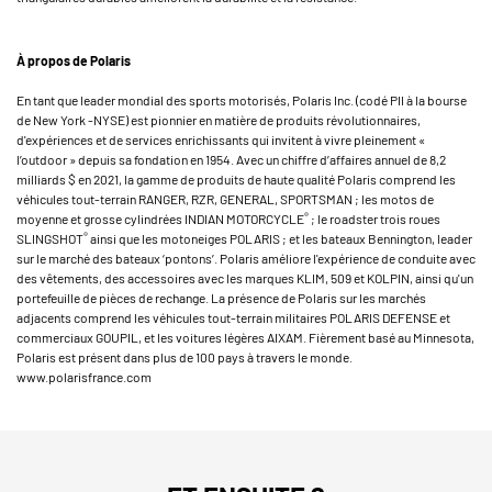
À propos de Polaris
En tant que leader mondial des sports motorisés, Polaris Inc. (codé PII à la bourse
de New York -NYSE) est pionnier en matière de produits révolutionnaires,
d'expériences et de services enrichissants qui invitent à vivre pleinement «
l’outdoor » depuis sa fondation en 1954. Avec un chiffre d’affaires annuel de 8,2
milliards $ en 2021, la gamme de produits de haute qualité Polaris comprend les
véhicules tout-terrain RANGER, RZR, GENERAL, SPORTSMAN ; les motos de
®
moyenne et grosse cylindrées INDIAN MOTORCYCLE
; le roadster trois roues
®
SLINGSHOT
ainsi que les motoneiges POLARIS ; et les bateaux Bennington, leader
sur le marché des bateaux ‘pontons’. Polaris améliore l'expérience de conduite avec
des vêtements, des accessoires avec les marques KLIM, 509 et KOLPIN, ainsi qu'un
portefeuille de pièces de rechange. La présence de Polaris sur les marchés
adjacents comprend les véhicules tout-terrain militaires POLARIS DEFENSE et
commerciaux GOUPIL, et les voitures légères AIXAM. Fièrement basé au Minnesota,
Polaris est présent dans plus de 100 pays à travers le monde.
www.polarisfrance.com