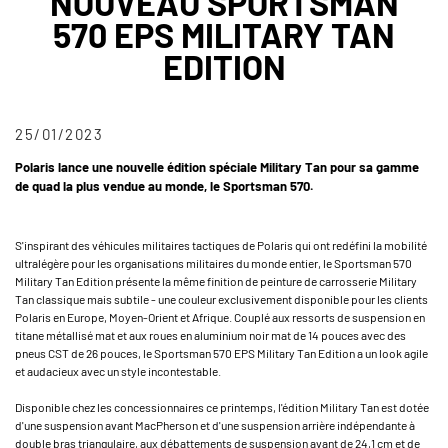
NOUVEAU SPORTSMAN
570 EPS MILITARY TAN
EDITION
25/01/2023
Polaris lance une nouvelle édition spéciale Military Tan pour sa gamme
de quad la plus vendue au monde, le Sportsman 570.
S'inspirant des véhicules militaires tactiques de Polaris qui ont redéfini la mobilité
ultralégère pour les organisations militaires du monde entier, le Sportsman 570
Military Tan Edition présente la même finition de peinture de carrosserie Military
Tan classique mais subtile - une couleur exclusivement disponible pour les clients
Polaris en Europe, Moyen-Orient et Afrique. Couplé aux ressorts de suspension en
titane métallisé mat et aux roues en aluminium noir mat de 14 pouces avec des
pneus CST de 26 pouces, le Sportsman 570 EPS Military Tan Edition a un look agile
et audacieux avec un style incontestable.
Disponible chez les concessionnaires ce printemps, l'édition Military Tan est dotée
d'une suspension avant MacPherson et d'une suspension arrière indépendante à
double bras triangulaire, aux débattements de suspension avant de 24,1 cm et de