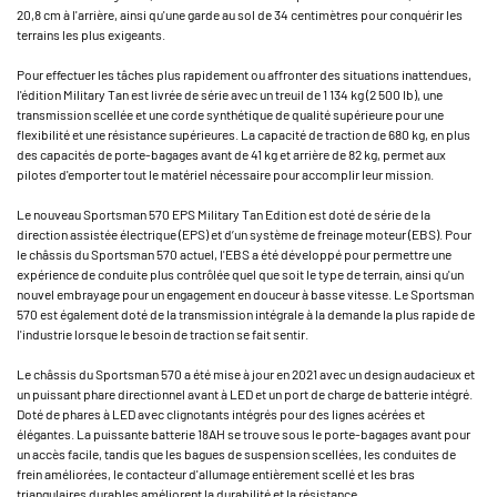
20,8 cm à l'arrière, ainsi qu'une garde au sol de 34 centimètres pour conquérir les
terrains les plus exigeants.
Pour effectuer les tâches plus rapidement ou affronter des situations inattendues,
l'édition Military Tan est livrée de série avec un treuil de 1 134 kg (2 500 lb), une
transmission scellée et une corde synthétique de qualité supérieure pour une
flexibilité et une résistance supérieures. La capacité de traction de 680 kg, en plus
des capacités de porte-bagages avant de 41 kg et arrière de 82 kg, permet aux
pilotes d'emporter tout le matériel nécessaire pour accomplir leur mission.
Le nouveau Sportsman 570 EPS Military Tan Edition est doté de série de la
direction assistée électrique (EPS) et d’un système de freinage moteur (EBS). Pour
le châssis du Sportsman 570 actuel, l'EBS a été développé pour permettre une
expérience de conduite plus contrôlée quel que soit le type de terrain, ainsi qu'un
nouvel embrayage pour un engagement en douceur à basse vitesse. Le Sportsman
570 est également doté de la transmission intégrale à la demande la plus rapide de
l'industrie lorsque le besoin de traction se fait sentir.
Le châssis du Sportsman 570 a été mise à jour en 2021 avec un design audacieux et
un puissant phare directionnel avant à LED et un port de charge de batterie intégré.
Doté de phares à LED avec clignotants intégrés pour des lignes acérées et
élégantes. La puissante batterie 18AH se trouve sous le porte-bagages avant pour
un accès facile, tandis que les bagues de suspension scellées, les conduites de
frein améliorées, le contacteur d'allumage entièrement scellé et les bras
triangulaires durables améliorent la durabilité et la résistance.