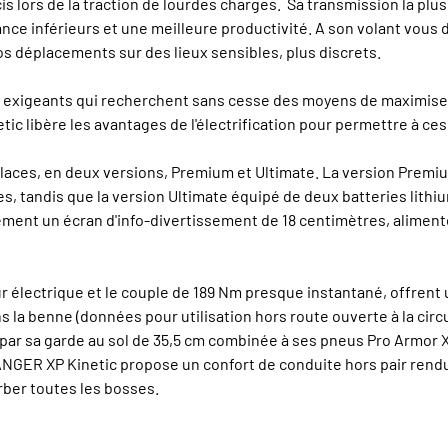
s lors de la traction de lourdes charges. Sa transmission la plu
e inférieurs et une meilleure productivité. A son volant vous
vos déplacements sur des lieux sensibles, plus discrets.
 exigeants qui recherchent sans cesse des moyens de maximiser 
c libère les avantages de l'électrification pour permettre à ces c
aces, en deux versions, Premium et Ultimate. La version Premium
 tandis que la version Ultimate équipé de deux batteries lithium
lement un écran d'info-divertissement de 18 centimètres, alimen
ectrique et le couple de 189 Nm presque instantané, offrent une
s la benne (données pour utilisation hors route ouverte à la circul
ar sa garde au sol de 35,5 cm combinée à ses pneus Pro Armor X-
GER XP Kinetic propose un confort de conduite hors pair rendu
ber toutes les bosses.