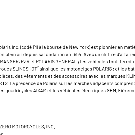
aris Inc. (codé PII à la bourse de New York) est pionnier en mati
ion plein air depuis sa fondation en 1954. Avec un chiffre d'affai
SV RANGER, RZR et POLARIS GENERAL ; les véhicules tout-terra
®
is roues SLINGSHOT
ainsi que les motoneiges POLARIS ; et les ba
pièces, des vêtements et des accessoires avec les marques KLIM,
 La présence de Polaris sur les marchés adjacents comprend l
uadricycles AIXAM et les véhicules électriques GEM. Fièremen
 ZERO MOTORCYCLES, INC.
c.