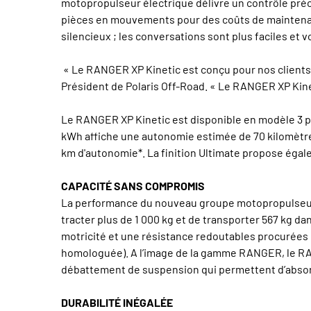
motopropulseur électrique délivre un contrôle préci
pièces en mouvements pour des coûts de maintenanc
silencieux ; les conversations sont plus faciles et 
« Le RANGER XP Kinetic est conçu pour nos clients
Président de Polaris Off-Road. « Le RANGER XP Kineti
Le RANGER XP Kinetic est disponible en modèle 3 pl
kWh affiche une autonomie estimée de 70 kilomètres,
km d'autonomie*. La finition Ultimate propose éga
CAPACITÉ SANS COMPROMIS
La performance du nouveau groupe motopropulseur él
tracter plus de 1 000 kg et de transporter 567 kg dan
motricité et une résistance redoutables procurées p
homologuée). A l’image de la gamme RANGER, le RAN
débattement de suspension qui permettent d’absor
DURABILITÉ INÉGALÉE