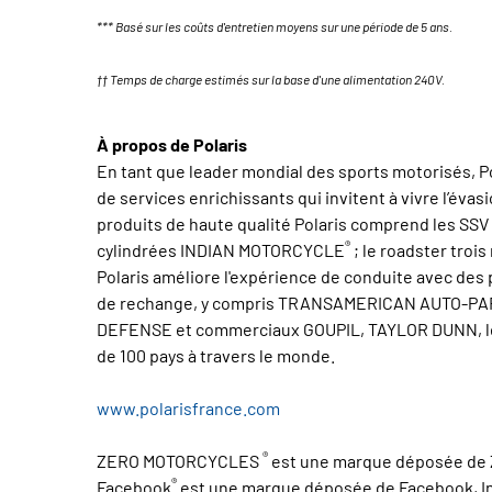
*** Basé sur les coûts d'entretien moyens sur une période de 5 ans.
†† Temps de charge estimés sur la base d'une alimentation 240V.
À propos de Polaris
En tant que leader mondial des sports motorisés, Pol
de services enrichissants qui invitent à vivre l’évas
produits de haute qualité Polaris comprend les S
®
cylindrées INDIAN MOTORCYCLE
; le roadster tro
Polaris améliore l'expérience de conduite avec des 
de rechange, y compris TRANSAMERICAN AUTO-PARTS.
DEFENSE et commerciaux GOUPIL, TAYLOR DUNN, les q
de 100 pays à travers le monde.
www.polarisfrance.com
®
ZERO MOTORCYCLES
est une marque déposée de
®
Facebook
est une marque déposée de Facebook, In