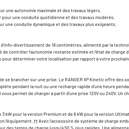
 pour une autonomie maximale et des travaux légers.
eur pour une conduite quotidienne et des travaux modérés.
pour une conduite dynamique et des travaux plus exigeants.
d'info-divertissement de 18 centimètres, alimenté par la techn
té de contrôler l'autonomie restante estimée et l'état de charge d
our déterminer votre localisation par rapport à votre prochain
de se brancher sur une prise. Le RANGER XP Kinetic offre des 
lète pendant la nuit ou une recharge rapide d’une heure pendant 
 vous permet de charger à partir d'une prise 120V ou 240V. Un c
e 3 kW pour la version Premium et de 6 kW pour la version Ultim
on l’équipement. †† Avec l’accessoire de système de charge emba
pour des temps de charge jusqu'à 50 % plus rapides. Une alimen