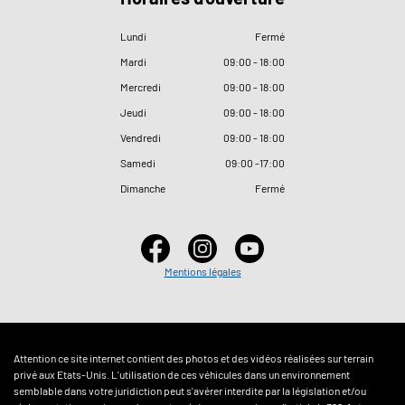
Lundi
Fermé
Mardi
09
:
00 - 18
:
00
Mercredi
09
:
00 - 18
:
00
Jeudi
09
:
00 - 18
:
00
Vendredi
09
:
00 - 18
:
00
Samedi
09
:
00 -17
:
00
Dimanche
Fermé
Mentions légales
Attention ce site internet contient des photos et des vidéos réalisées sur terrain
privé aux Etats-Unis. L'utilisation de ces véhicules dans un environnement
semblable dans votre juridiction peut s'avérer interdite par la législation et/ou