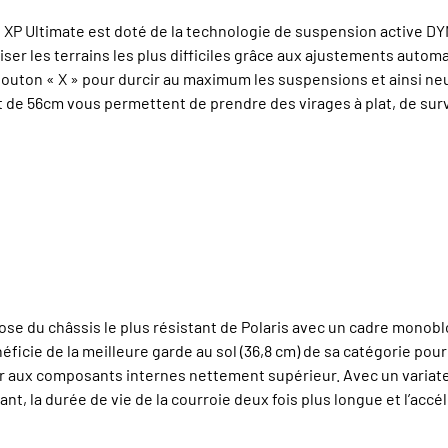
P Ultimate est doté de la technologie de suspension active DYN
ser les terrains les plus difficiles grâce aux ajustements autom
 bouton « X » pour durcir au maximum les suspensions et ainsi neu
de 56cm vous permettent de prendre des virages à plat, de surv
se du châssis le plus résistant de Polaris avec un cadre monobloc
ficie de la meilleure garde au sol (36,8 cm) de sa catégorie pour 
ir aux composants internes nettement supérieur. Avec un variateu
nt, la durée de vie de la courroie deux fois plus longue et l’accé